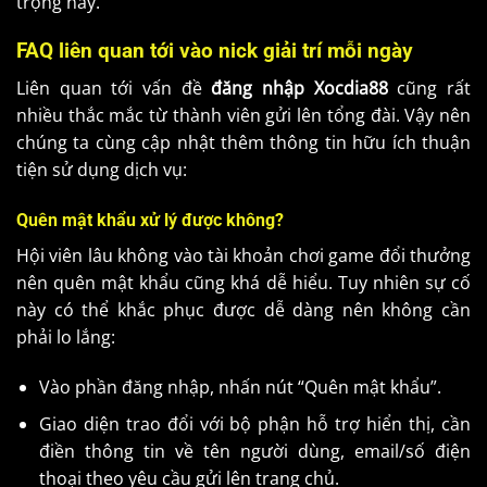
trọng này.
FAQ liên quan tới vào nick giải trí mỗi ngày
Liên quan tới vấn đề
đăng nhập Xocdia88
cũng rất
nhiều thắc mắc từ thành viên gửi lên tổng đài. Vậy nên
chúng ta cùng cập nhật thêm thông tin hữu ích thuận
tiện sử dụng dịch vụ:
Quên mật khẩu xử lý được không?
Hội viên lâu không vào tài khoản chơi game đổi thưởng
nên quên mật khẩu cũng khá dễ hiểu. Tuy nhiên sự cố
này có thể khắc phục được dễ dàng nên không cần
phải lo lắng:
Vào phần đăng nhập, nhấn nút “Quên mật khẩu”.
Giao diện trao đổi với bộ phận hỗ trợ hiển thị, cần
điền thông tin về tên người dùng, email/số điện
thoại theo yêu cầu gửi lên trang chủ.