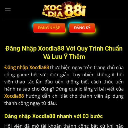
Bỏ
qua
nội
dung
ĐĂNG NHẬP
ĐĂNG KÝ
Đăng Nhập Xocdia88 Với Quy Trình Chuẩn
Và Lưu Ý Thêm
Đăng nhập Xocdia88
thực hiện ngay trên trang chủ của
cổng game hết sức đơn giản. Tuy nhiên không ít hội
viên thao tác lần đầu tiên không biết cách thức tiến
hành ra sao cho đúng? Đừng quá lo lắng vì bài viết của
Xocdia88
hướng dẫn chi tiết cho thành viên áp dụng
thành công ngay từ đầu.
Đăng nhập Xocdia88 nhanh với 03 bước
Hội viên đã mở tài khoản thành công bất cứ khi nào